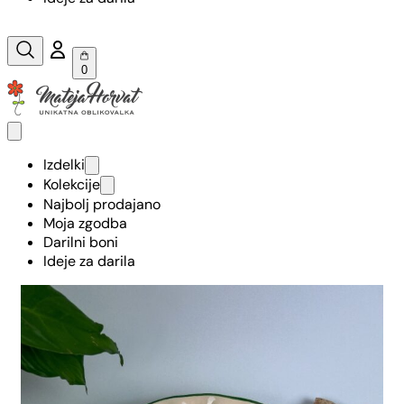
0
Izdelki
Kolekcije
Najbolj prodajano
Moja zgodba
Darilni boni
Ideje za darila