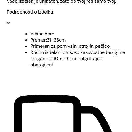
Vsak izdelek je unikaten, zato bo tvoj res samo tvoj.
Podrobnosti o izdelku
Višina:5cm
Premer:31-33cm
Primeren za pomivalni stroj in pečico
Ročno izdelan iz visoko kakovostne bež gline
in žgan pri 1050 °C za dolgotrajno
obstojnost.