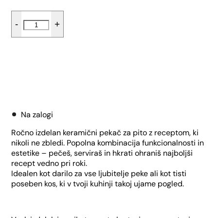
Pekač
-
+
za
pito
z
receptom
-
Tropical
Dodaj v košarico
količina
Na zalogi
Ročno izdelan keramični pekač za pito z receptom, ki
nikoli ne zbledi. Popolna kombinacija funkcionalnosti in
estetike – pečeš, serviraš in hkrati ohraniš najboljši
recept vedno pri roki.
Idealen kot darilo za vse ljubitelje peke ali kot tisti
poseben kos, ki v tvoji kuhinji takoj ujame pogled.