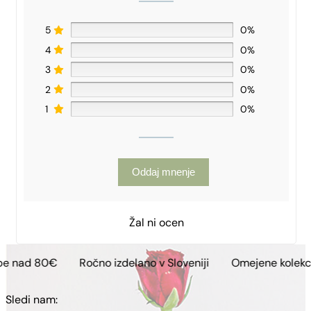
5
0%
4
0%
3
0%
2
0%
1
0%
Oddaj mnenje
Žal ni ocen
Ročno izdelano v Sloveniji
Omejene kolekcije
Brezp
Sledi nam: