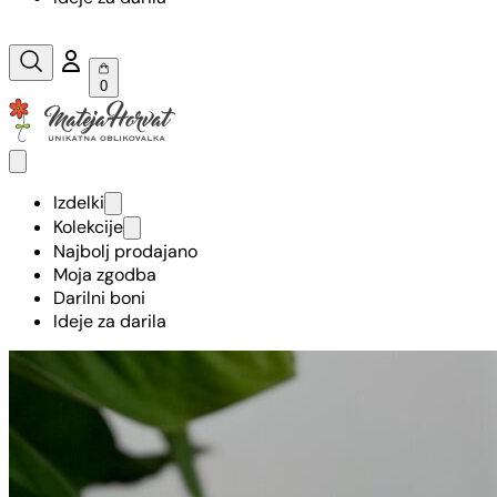
0
Izdelki
Kolekcije
Najbolj prodajano
Moja zgodba
Darilni boni
Ideje za darila