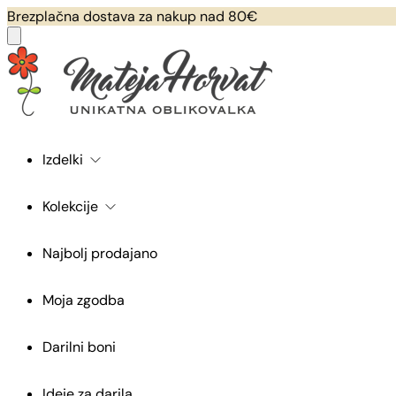
Brezplačna dostava za nakup nad 80€
Izdelki
Kolekcije
Najbolj prodajano
Moja zgodba
Darilni boni
Ideje za darila