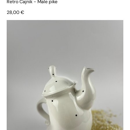
Retro Čajnik - Male pike
28,00
€