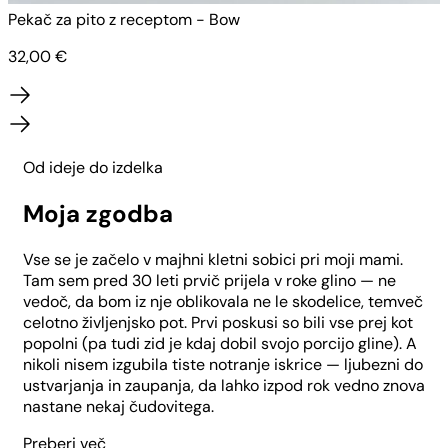
Pekač za pito z receptom - Bow
P
32,00
€
Od ideje do izdelka
Moja zgodba
Vse se je začelo v majhni kletni sobici pri moji mami.
Tam sem pred 30 leti prvič prijela v roke glino — ne
vedoč, da bom iz nje oblikovala ne le skodelice, temveč
celotno življenjsko pot. Prvi poskusi so bili vse prej kot
popolni (pa tudi zid je kdaj dobil svojo porcijo gline). A
nikoli nisem izgubila tiste notranje iskrice — ljubezni do
ustvarjanja in zaupanja, da lahko izpod rok vedno znova
nastane nekaj čudovitega.
Preberi več