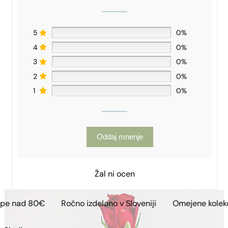
5
0%
4
0%
3
0%
2
0%
1
0%
Oddaj mnenje
Žal ni ocen
€
Ročno izdelano v Sloveniji
Omejene kolekcije
Bre