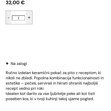
32,00
€
Pekač
-
+
za
pito
z
receptom
-
Rdeče
Dodaj v košarico
rožice
količina
Na zalogi
Ročno izdelan keramični pekač za pito z receptom, ki
nikoli ne zbledi. Popolna kombinacija funkcionalnosti in
estetike – pečeš, serviraš in hkrati ohraniš najboljši
recept vedno pri roki.
Idealen kot darilo za vse ljubitelje peke ali kot tisti
poseben kos, ki v tvoji kuhinji takoj ujame pogled.