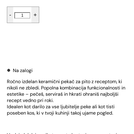
Pekač
-
+
za
pito
z
receptom
-
Srčki
Dodaj v košarico
količina
Na zalogi
Ročno izdelan keramični pekač za pito z receptom, ki
nikoli ne zbledi. Popolna kombinacija funkcionalnosti in
estetike – pečeš, serviraš in hkrati ohraniš najboljši
recept vedno pri roki.
Idealen kot darilo za vse ljubitelje peke ali kot tisti
poseben kos, ki v tvoji kuhinji takoj ujame pogled.