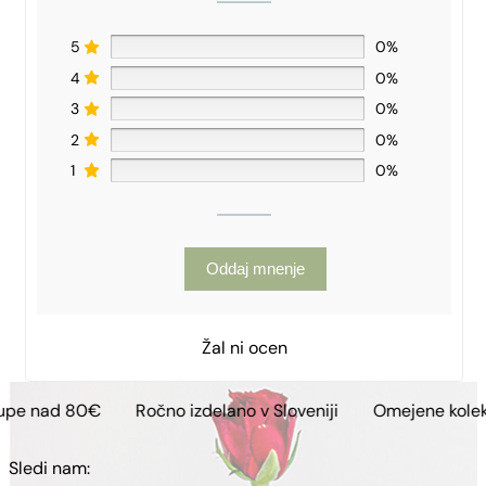
5
0%
4
0%
3
0%
2
0%
1
0%
Oddaj mnenje
Žal ni ocen
€
Ročno izdelano v Sloveniji
Omejene kolekcije
Bre
Sledi nam: