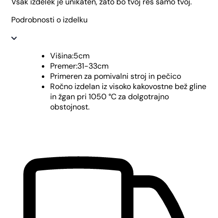
Vsak izdelek je unikaten, zato bo tvoj res samo tvoj.
Podrobnosti o izdelku
Višina:5cm
Premer:31-33cm
Primeren za pomivalni stroj in pečico
Ročno izdelan iz visoko kakovostne bež gline
in žgan pri 1050 °C za dolgotrajno
obstojnost.