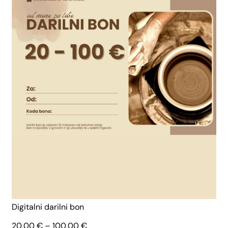
Digitalni darilni bon
Cenovni
20,00
€
–
100,00
€