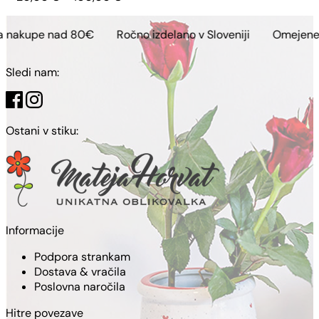
razpon:
od
 nad 80€
Ročno izdelano v Sloveniji
Omejene kolekcije
20,00 €
do
100,00 €
Sledi nam:
Ostani v stiku:
Informacije
Podpora strankam
Dostava & vračila
Poslovna naročila
Hitre povezave