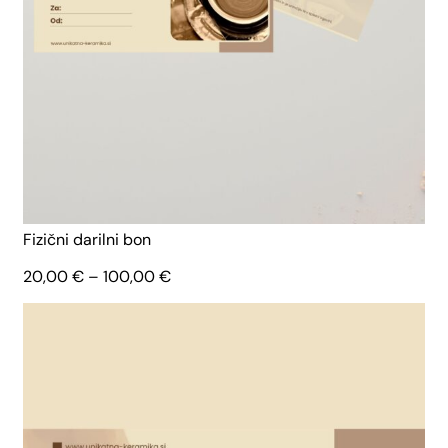
Fizični darilni bon
Cenovni
20,00
€
–
100,00
€
razpon:
od
20,00 €
do
100,00 €