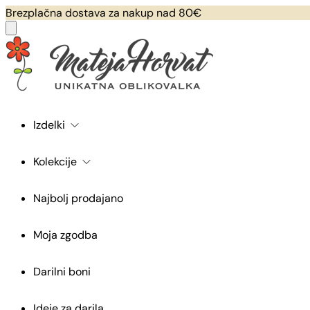
Brezplačna dostava za nakup nad 80€
Izdelki
Kolekcije
Najbolj prodajano
Moja zgodba
Darilni boni
Ideje za darila