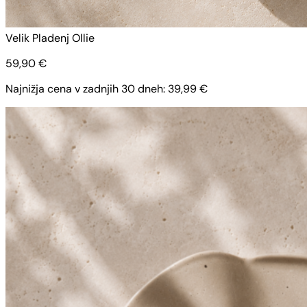
Velik Pladenj Ollie
59,90
€
Najnižja cena v zadnjih 30 dneh:
39,99
€