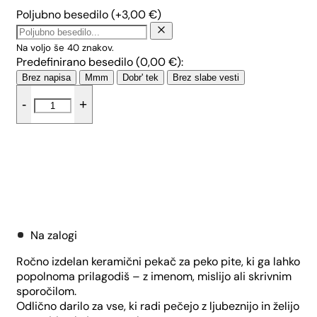
Poljubno besedilo
(+
3,00
€
)
Na voljo še
40
znakov.
Predefinirano besedilo (
0,00
€
):
Brez napisa
Mmm
Dobr' tek
Brez slabe vesti
Pekač
-
+
za
pito
-
Srčki
količina
Dodaj v košarico
Na zalogi
Ročno izdelan keramični pekač za peko pite, ki ga lahko
popolnoma prilagodiš – z imenom, mislijo ali skrivnim
sporočilom.
Odlično darilo za vse, ki radi pečejo z ljubeznijo in želijo