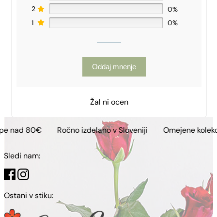
2
0%
1
0%
Oddaj mnenje
Žal ni ocen
€
Ročno izdelano v Sloveniji
Omejene kolekcije
Bre
Sledi nam:
Ostani v stiku: