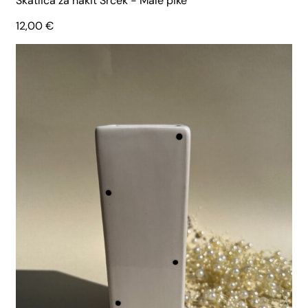
Škatlica za nakit Srček - Male pike
12,00
€