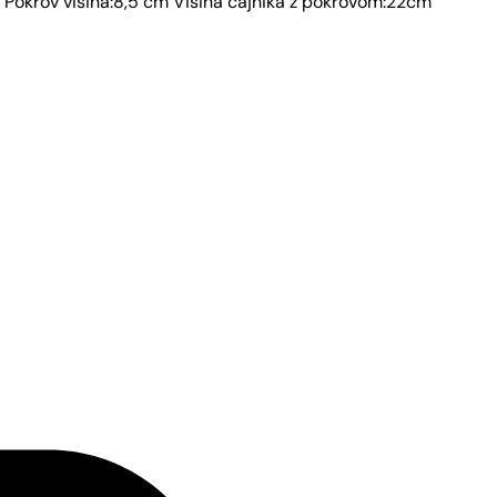
m Pokrov višina:8,5 cm Višina čajnika z pokrovom:22cm