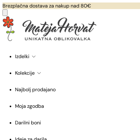
Brezplačna dostava za nakup nad 80€
Izdelki
Kolekcije
Najbolj prodajano
Moja zgodba
Darilni boni
Ideje za darila