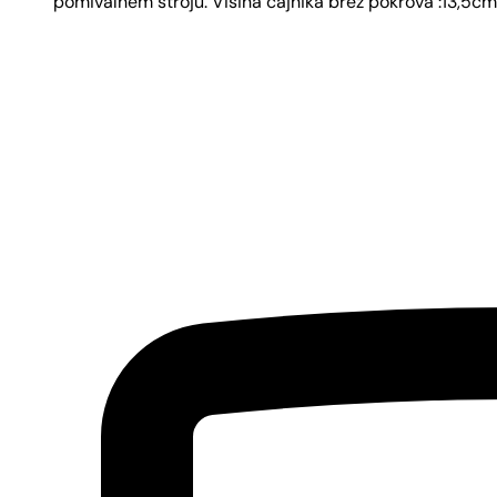
pomivalnem stroju. Višina čajnika brez pokrova :13,5c