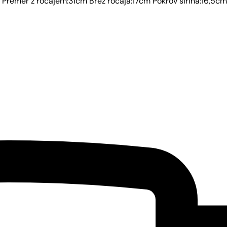
m Premer z ročajem:31cm Brez ročaja:17cm Pokrov širina:16,5c