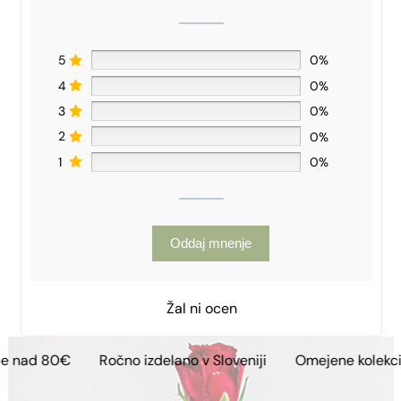
5
0%
4
0%
3
0%
2
0%
1
0%
Oddaj mnenje
Žal ni ocen
Ročno izdelano v Sloveniji
Omejene kolekcije
Brezp