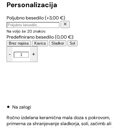
Personalizacija
Poljubno besedilo
(+
3,00
€
)
Na voljo še
20
znakov.
Predefinirano besedilo (
0,00
€
):
Brez napisa
Kavica
Sladkor
Sol
Mala
-
+
doza
z
lesenim
pokrovom
-
Male
Dodaj v košarico
pike
količina
Na zalogi
Ročno izdelana keramična mala doza s pokrovom,
primerna za shranjevanje sladkorja, soli, začimb ali