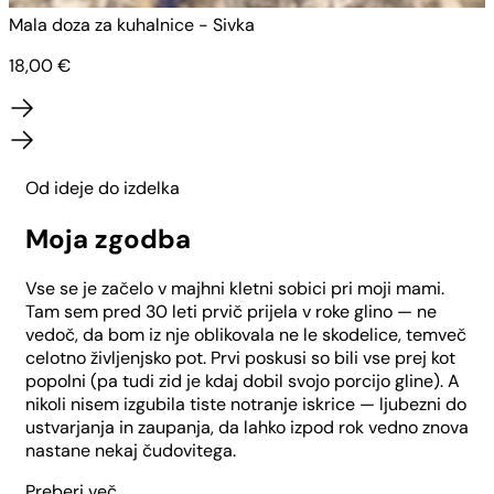
Mala doza za kuhalnice - Sivka
M
18,00
€
Od ideje do izdelka
Moja zgodba
Vse se je začelo v majhni kletni sobici pri moji mami.
Tam sem pred 30 leti prvič prijela v roke glino — ne
vedoč, da bom iz nje oblikovala ne le skodelice, temveč
celotno življenjsko pot. Prvi poskusi so bili vse prej kot
popolni (pa tudi zid je kdaj dobil svojo porcijo gline). A
nikoli nisem izgubila tiste notranje iskrice — ljubezni do
ustvarjanja in zaupanja, da lahko izpod rok vedno znova
nastane nekaj čudovitega.
Preberi več