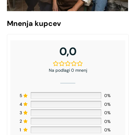
Mnenja kupcev
0,0
Na podlagi 0 mnenj
5
0%
4
0%
3
0%
2
0%
1
0%