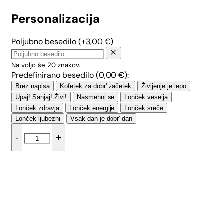
Personalizacija
Poljubno besedilo
(+
3,00
€
)
Na voljo še
20
znakov.
Predefinirano besedilo (
0,00
€
):
Brez napisa
Kofetek za dobr' začetek
Življenje je lepo
Upaj! Sanjaj! Živi!
Nasmehni se
Lonček veselja
Lonček zdravja
Lonček energije
Lonček sreče
Lonček ljubezni
Vsak dan je dobr' dan
Skodelica
-
+
Lepotica
-
Srčki
(0,3
L)
količina
Dodaj v košarico