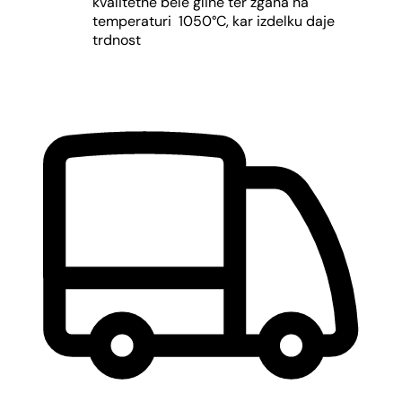
kvalitetne bele gline ter žgana na
temperaturi 1050°C, kar izdelku daje
trdnost