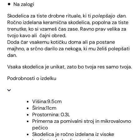
Na zalogi
Skodelica za tiste drobne rituale, ki ti
polepšajo dan.
Ročno izdelana keramična skodelica, popolna za tiste
trenutke, ko si vzameš čas zase. Ravno prav velika za
tvojo kavo ali čajni obred.
Doda čar vsakemu kotičku doma ali pa postane
majhno, a srčno darilo za nekoga, ki mu želiš polepšati
dan.
Vsaka skodelica je unikat, zato bo tvoja res samo tvoja.
Podrobnosti o izdelku
Višina:9.5cm
Širina:11cm
Prostornina: 0.3L
Primerna za pomivalni stroj in mikrovalovno
pečico
Skodelica je ročno izdelana iz visoke