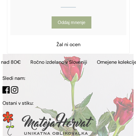
Oddaj mnenje
Žal ni ocen
Ročno izdelano v Sloveniji
Omejene kolekcije
Brezpl
Sledi nam:
Ostani v stiku: