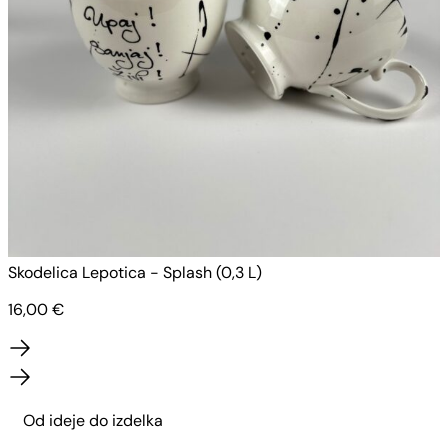
Skodelica Lepotica - Splash (0,3 L)
S
16,00
€
Od ideje do izdelka