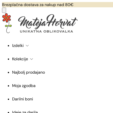
Brezplačna dostava za nakup nad 80€
Izdelki
Kolekcije
Najbolj prodajano
Moja zgodba
Darilni boni
Ideje za darila