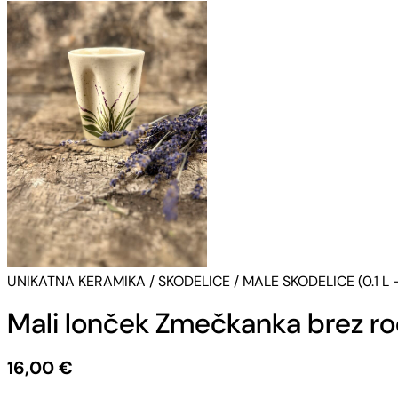
UNIKATNA KERAMIKA
/
SKODELICE
/
MALE SKODELICE (0.1 L –
Mali lonček Zmečkanka brez roč
16,00
€