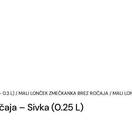
 0.3 L)
/
MALI LONČEK ZMEČKANKA BREZ ROČAJA
/ MALI LO
aja – Sivka (0.25 L)