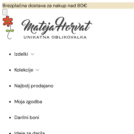
Brezplačna dostava za nakup nad 80€
Izdelki
Kolekcije
Najbolj prodajano
Moja zgodba
Darilni boni
Ideje za darila