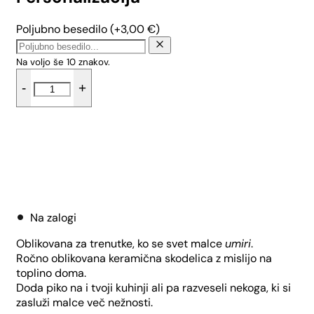
Poljubno besedilo
(+
3,00
€
)
Na voljo še
10
znakov.
Skodelica
-
+
PU
-
Srčki
(0,2
L)
količina
Dodaj v košarico
Na zalogi
Oblikovana za trenutke, ko se svet malce
umiri
.
Ročno oblikovana keramična skodelica z mislijo na
toplino doma.
Doda piko na i tvoji kuhinji ali pa razveseli nekoga, ki si
zasluži malce več nežnosti.