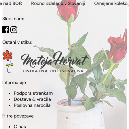
Ročno izdelano v Sloveniji
Omejene kolekcije
Brezp
Sledi nam:
Ostani v stiku:
Informacije
Podpora strankam
Dostava & vračila
Poslovna naročila
Hitre povezave
O nas