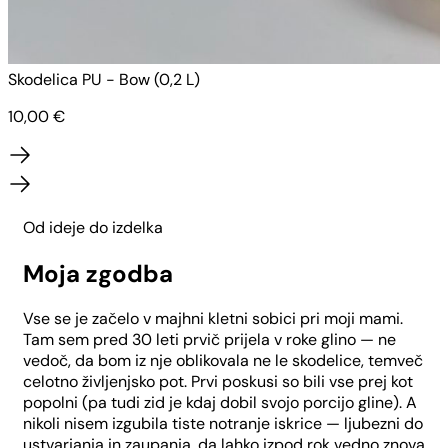
Skodelica PU - Bow (0,2 L)
S
10,00
€
Od ideje do izdelka
Moja zgodba
Vse se je začelo v majhni kletni sobici pri moji mami.
Tam sem pred 30 leti prvič prijela v roke glino — ne
vedoč, da bom iz nje oblikovala ne le skodelice, temveč
celotno življenjsko pot. Prvi poskusi so bili vse prej kot
popolni (pa tudi zid je kdaj dobil svojo porcijo gline). A
nikoli nisem izgubila tiste notranje iskrice — ljubezni do
ustvarjanja in zaupanja, da lahko izpod rok vedno znova