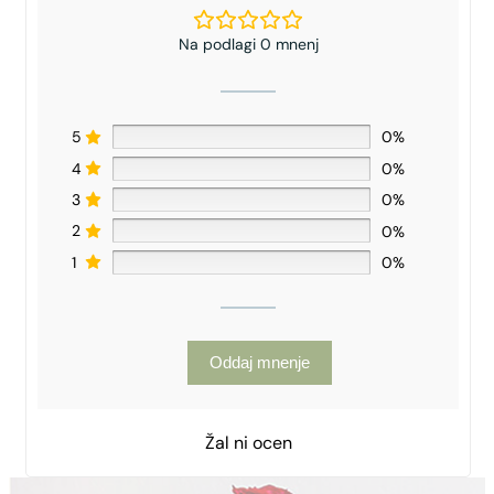
Na podlagi 0 mnenj
5
0%
4
0%
3
0%
2
0%
1
0%
Oddaj mnenje
Žal ni ocen