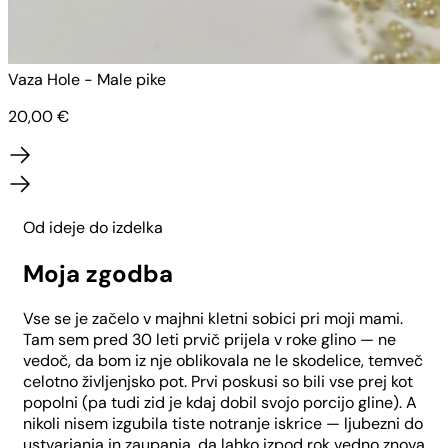
Vaza Hole - Male pike
V
20,00
€
Od ideje do izdelka
Moja zgodba
Vse se je začelo v majhni kletni sobici pri moji mami.
Tam sem pred 30 leti prvič prijela v roke glino — ne
vedoč, da bom iz nje oblikovala ne le skodelice, temveč
celotno življenjsko pot. Prvi poskusi so bili vse prej kot
popolni (pa tudi zid je kdaj dobil svojo porcijo gline). A
nikoli nisem izgubila tiste notranje iskrice — ljubezni do
ustvarjanja in zaupanja, da lahko izpod rok vedno znova