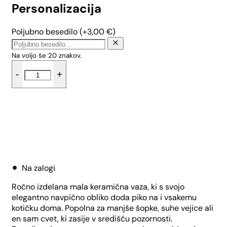
Personalizacija
Poljubno besedilo
(+
3,00
€
)
Na voljo še
20
znakov.
Mala
-
+
kvadratna
vaza
-
Male
pike
količina
Dodaj v košarico
Na zalogi
Ročno izdelana mala keramična vaza, ki s svojo
elegantno navpično obliko doda piko na i vsakemu
kotičku doma. Popolna za manjše šopke, suhe vejice ali
en sam cvet, ki zasije v središču pozornosti.