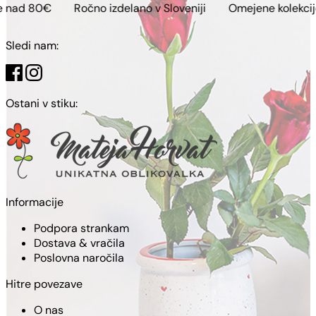
Ročno izdelano v Sloveniji
Omejene kolekcije
Brezp
Sledi nam:
Ostani v stiku:
Informacije
Podpora strankam
Dostava & vračila
Poslovna naročila
Hitre povezave
O nas