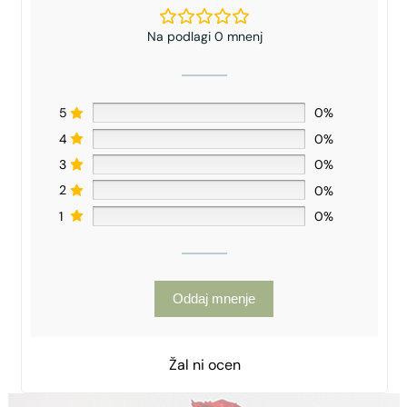
Na podlagi 0 mnenj
5
0%
4
0%
3
0%
2
0%
1
0%
Oddaj mnenje
Žal ni ocen