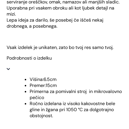
serviranje oreščkov, omak, namazov ali manjših sladic.
Uporabna pri vsakem obroku ali kot ljubek detajl na
mizi.
Lepa ideja za darilo, še posebej če iščeš nekaj
drobnega, a posebnega.
Vsak izdelek je unikaten, zato bo tvoj res samo tvoj.
Podrobnosti o izdelku
Višina:6.5cm
Premer:15cm
Primerna za pomivalni stroj in mikrovalovno
pečico
Ročno izdelana iz visoko kakovostne bele
gline in žgana pri 1050 °C za dolgotrajno
obstojnost.