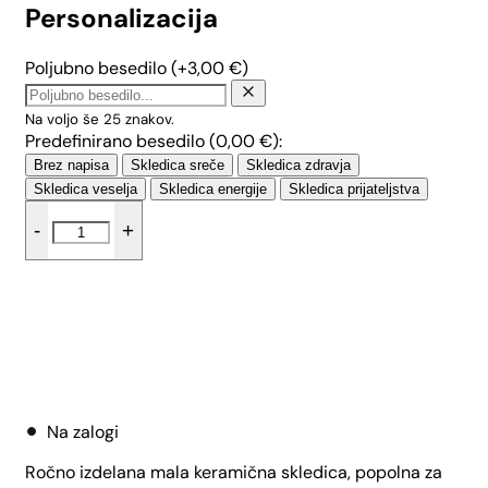
Personalizacija
Poljubno besedilo
(+
3,00
€
)
Na voljo še
25
znakov.
Predefinirano besedilo (
0,00
€
):
Brez napisa
Skledica sreče
Skledica zdravja
Skledica veselja
Skledica energije
Skledica prijateljstva
Mala
-
+
skledica
HOHO
-
Male
pike
količina
Dodaj v košarico
Na zalogi
Ročno izdelana mala keramična skledica, popolna za