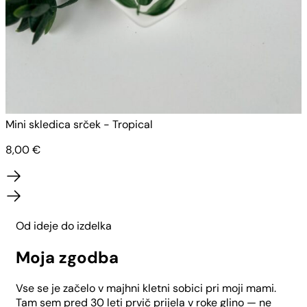
Mini skledica srček - Tropical
M
8,00
€
Od ideje do izdelka
Moja zgodba
Vse se je začelo v majhni kletni sobici pri moji mami.
Tam sem pred 30 leti prvič prijela v roke glino — ne