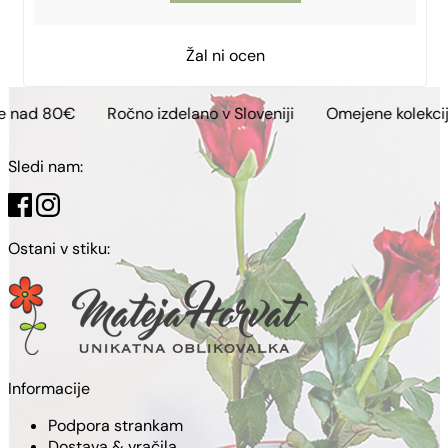
Žal ni ocen
Ročno izdelano v Sloveniji
Omejene kolekcije
Brezp
Sledi nam:
Ostani v stiku:
Informacije
Podpora strankam
Dostava & vračila