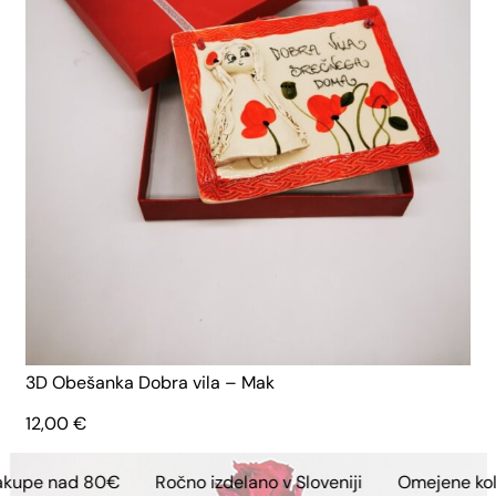
3D Obešanka Dobra vila – Mak
12,00
€
€
Ročno izdelano v Sloveniji
Omejene kolekcije
Bre