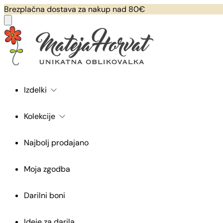
Brezplačna dostava za nakup nad 80€
Izdelki
Kolekcije
Najbolj prodajano
Moja zgodba
Darilni boni
Ideje za darila