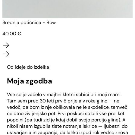
Srednja potičnica - Bow
V
40,00
€
Od ideje do izdelka
Moja zgodba
Vse se je začelo v majhni kletni sobici pri moji mami.
Tam sem pred 30 leti prvič prijela v roke glino — ne
vedoč, da bom iz nje oblikovala ne le skodelice, temveč
celotno življenjsko pot. Prvi poskusi so bili vse prej kot
popolni (pa tudi zid je kdaj dobil svojo porcijo gline). A
nikoli nisem izgubila tiste notranje iskrice — ljubezni do
ustvarjanja in zaupanja, da lahko izpod rok vedno znova