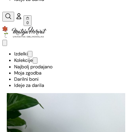
0
Izdelki
Kolekcije
Najbolj prodajano
Moja zgodba
Darilni boni
Ideje za darila