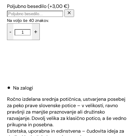
Poljubno besedilo
(+
3,00
€
)
Na voljo še
40
znakov.
Srednja
-
+
potičnica
-
Tropical
količina
Dodaj v košarico
Na zalogi
Ročno izdelana srednja potičnica, ustvarjena posebej
za peko prave slovenske potice – v velikosti, ravno
pravšnji za manjše praznovanje ali družinsko
razvajanje. Dovolj velika za klasično potico, a še vedno
prikupna in posebna.
Estetska, uporabna in edinstvena – čudovita ideja za