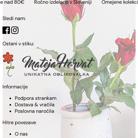
Ročno izdelano v Sloveniji
Omejene kolekcije
Brezp
Sledi nam:
Ostani v stiku:
Informacije
Podpora strankam
Dostava & vračila
Poslovna naročila
Hitre povezave
O nas