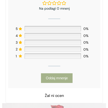
Na podlagi 0 mnenj
5
0%
4
0%
3
0%
2
0%
1
0%
Oddaj mnenje
Žal ni ocen