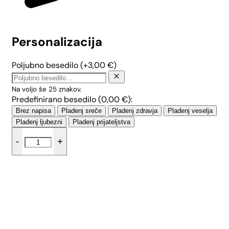
Personalizacija
Poljubno besedilo
(+
3,00
€
)
Na voljo še
25
znakov.
Predefinirano besedilo (
0,00
€
):
Brez napisa
Pladenj sreče
Pladenj zdravja
Pladenj veselja
Pladenj ljubezni
Pladenj prijateljstva
Mali
-
+
pladenj
z
ročajem
-
Tropical
količina
Dodaj v košarico