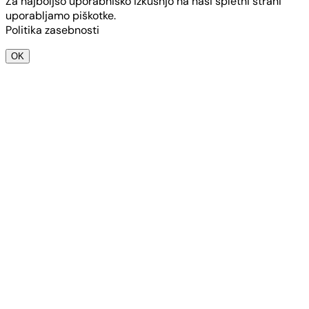
Za najboljšo uporabniško izkušnjo na naši spletni strani
uporabljamo piškotke.
Politika zasebnosti
OK