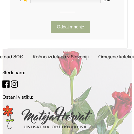
Oddaj mnenje
€
Ročno izdelano v Sloveniji
Omejene kolekcije
Bre
Sledi nam:
Ostani v stiku: