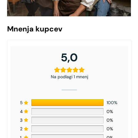
Mnenja kupcev
5,0
Na podlagi 1 mnenj
5
100%
4
0%
3
0%
2
0%
1
0%