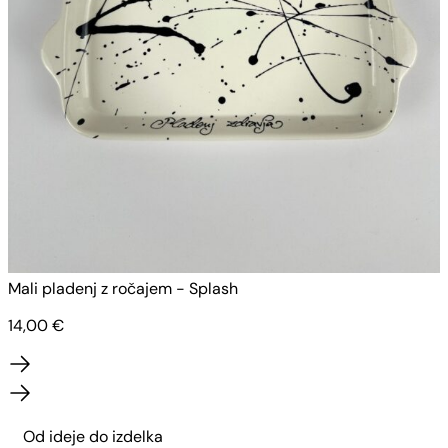
Mali pladenj z ročajem - Splash
M
14,00
€
Od ideje do izdelka