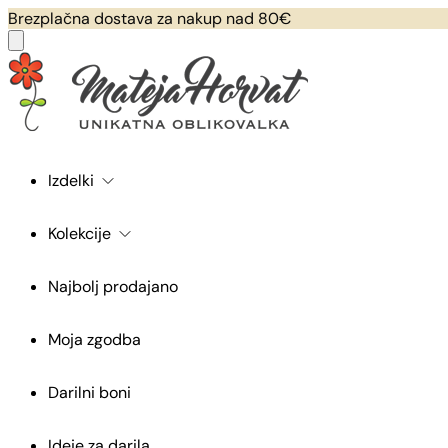
Brezplačna dostava za nakup nad 80€
Izdelki
Kolekcije
Najbolj prodajano
Moja zgodba
Darilni boni
Ideje za darila