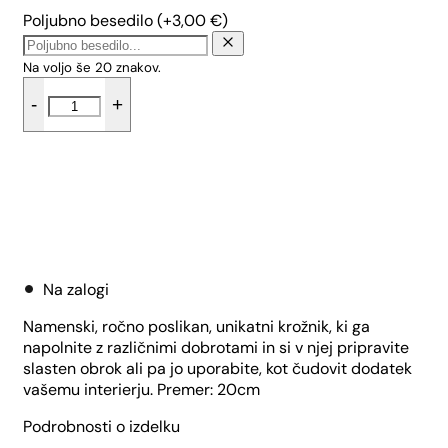
Poljubno besedilo
(+
3,00
€
)
Na voljo še
20
znakov.
Krožnik
-
+
mali
Ari
-
Mak
količina
Dodaj v košarico
Na zalogi
Namenski, ročno poslikan, unikatni krožnik, ki ga
napolnite z različnimi dobrotami in si v njej pripravite
slasten obrok ali pa jo uporabite, kot čudovit dodatek
vašemu interierju. Premer: 20cm
Podrobnosti o izdelku