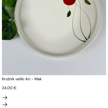
Krožnik veliki Ari - Mak
K
24,00
€