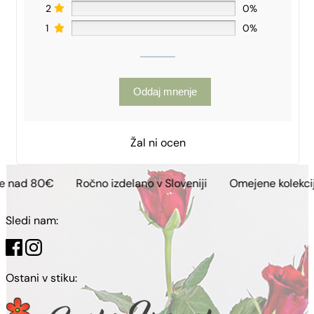
2
0%
1
0%
Oddaj mnenje
Žal ni ocen
Ročno izdelano v Sloveniji
Omejene kolekcije
Brez
Sledi nam:
Ostani v stiku: