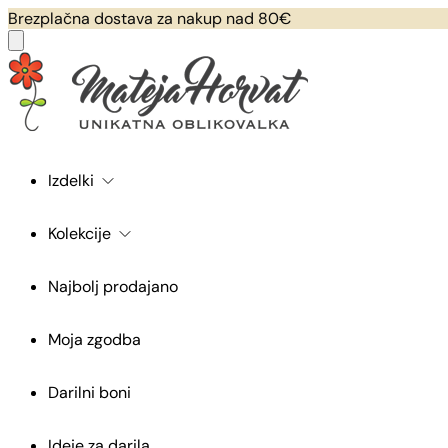
Brezplačna dostava za nakup nad 80€
Izdelki
Kolekcije
Najbolj prodajano
Moja zgodba
Darilni boni
Ideje za darila