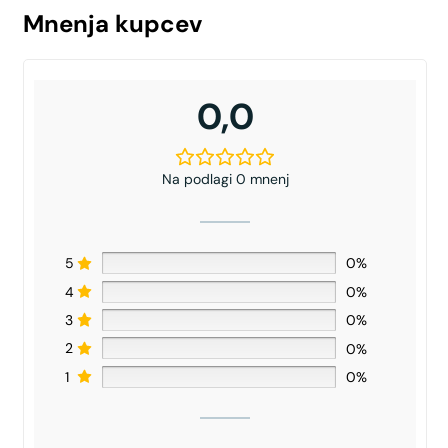
Mnenja kupcev
0,0
Na podlagi 0 mnenj
5
0%
4
0%
3
0%
2
0%
1
0%