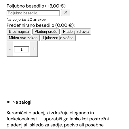
Poljubno besedilo
(+
3,00
€
)
Na voljo še
20
znakov.
Predefinirano besedilo (
0,00
€
):
Brez napisa
Pladenj sreče
Pladenj zdravja
Midva sva zakon
Ljubezen je večna
Centrom
-
+
-
Male
pike
količina
Dodaj v košarico
Na zalogi
Keramični pladenj, ki združuje eleganco in
funkcionalnost — uporabiš ga lahko kot postrežni
pladenj ali skledo za sadje, pecivo ali posebne