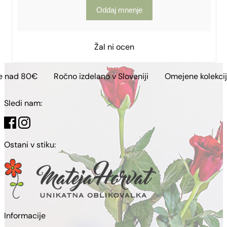
Oddaj mnenje
Žal ni ocen
Ročno izdelano v Sloveniji
Omejene kolekcije
Brez
Sledi nam:
Ostani v stiku:
Informacije