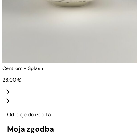
Centrom - Splash
C
28,00
€
Od ideje do izdelka
Moja zgodba