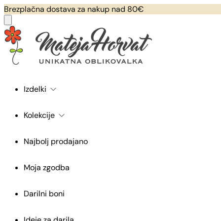
Brezplačna dostava za nakup nad 80€
Izdelki
Kolekcije
Najbolj prodajano
Moja zgodba
Darilni boni
Ideje za darila