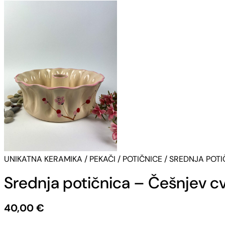
UNIKATNA KERAMIKA
/
PEKAČI
/
POTIČNICE
/ SREDNJA POTI
Srednja potičnica – Češnjev c
40,00
€