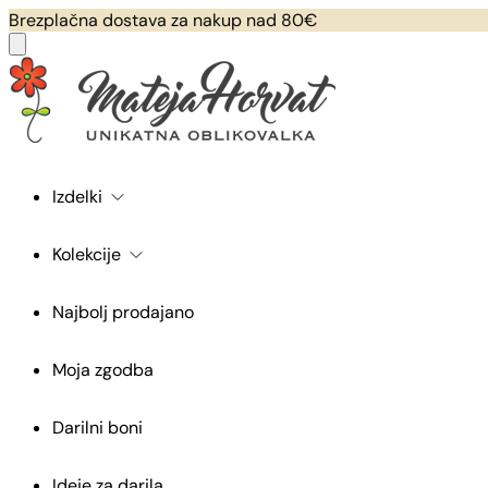
Brezplačna dostava za nakup nad 80€
Izdelki
Kolekcije
Najbolj prodajano
Moja zgodba
Darilni boni
Ideje za darila