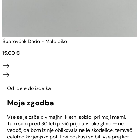
Šparovček Dodo - Male pike
Š
15,00
€
Od ideje do izdelka
Moja zgodba
Vse se je začelo v majhni kletni sobici pri moji mami.
Tam sem pred 30 leti prvič prijela v roke glino — ne
vedoč, da bom iz nje oblikovala ne le skodelice, temveč
celotno življenjsko pot. Prvi poskusi so bili vse prej kot