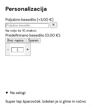
Personalizacija
Poljubno besedilo
(+
3,00
€
)
Na voljo še
10
znakov.
Predefinirano besedilo (
0,00
€
):
Brez napisa
Šparam
Šparovček
-
+
mali
pujsek
-
Srčki
količina
Dodaj v košarico
Na zalogi
Super lep šparovček. Izdelan je iz gline in ročno