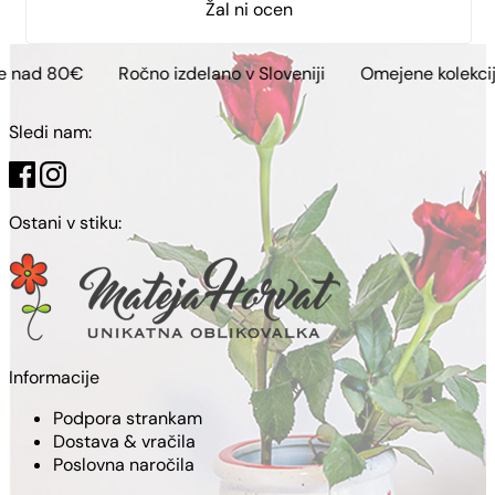
Žal ni ocen
Ročno izdelano v Sloveniji
Omejene kolekcije
Brezp
Sledi nam:
Ostani v stiku:
Informacije
Podpora strankam
Dostava & vračila
Poslovna naročila