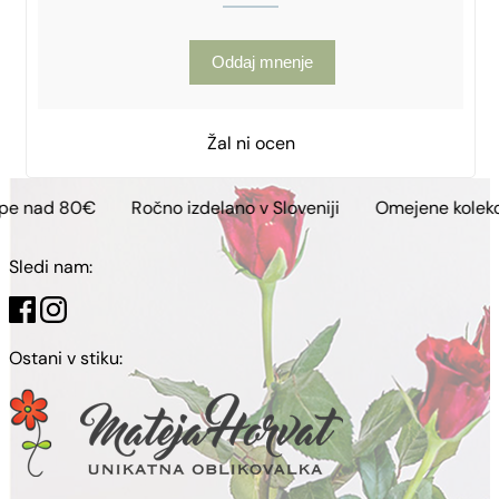
Oddaj mnenje
Žal ni ocen
Ročno izdelano v Sloveniji
Omejene kolekcije
Brezp
Sledi nam:
Ostani v stiku: