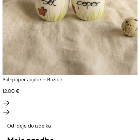
S
Sol-poper Jajček - Rožice
12,00
€
Od ideje do izdelka