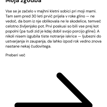
Moja zgodba
Vse se je začelo v majhni kletni sobici pri moji mami.
Tam sem pred 30 leti prvič prijela v roke glino — ne
vedoč, da bom iz nje oblikovala ne le skodelice, temveč
celotno življenjsko pot. Prvi poskusi so bili vse prej kot
popolni (pa tudi zid je kdaj dobil svojo porcijo gline). A
nikoli nisem izgubila tiste notranje iskrice — ljubezni do
ustvarjanja in zaupanja, da lahko izpod rok vedno znova
nastane nekaj čudovitega.
Preberi več