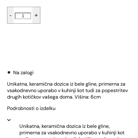
Sol-
-
+
poper
škatlica
-
Tropical
količina
Dodaj v košarico
Na zalogi
Unikatna, keramična dozica iz bele gline, primerna za
vsakodnevno uporabo v kuhinji kot tudi za popestritev
drugih kotičkov vašega doma. Višina: 6cm
Podrobnosti o izdelku
Unikatna, keramična dozica iz bele gline,
primerna za vsakodnevno uporabo v kuhinji kot