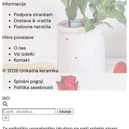
Informacije
Podpora strankam
Dostava & vračila
Poslovna naročila
Hitre povezave
O nas
Vsi izdelki
Kontakt
© 2026 Unikatna keramika
Splošni pogoji
Politika zasebnosti
Išči:
Iskanje
×
Za najboljšo uporabniško izkušnjo na naši spletni strani