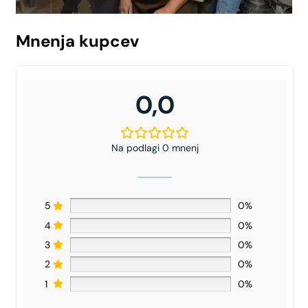
Mnenja kupcev
0,0
Na podlagi 0 mnenj
5
0%
4
0%
3
0%
2
0%
1
0%