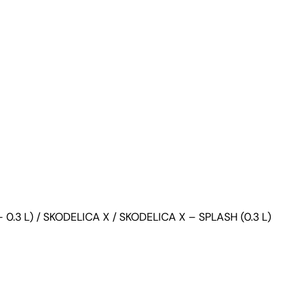
 0.3 L)
/
SKODELICA X
/ SKODELICA X – SPLASH (0.3 L)