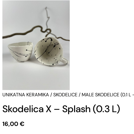
UNIKATNA KERAMIKA
/
SKODELICE
/
MALE SKODELICE (0.1 L –
Skodelica X – Splash (0.3 L)
16,00
€