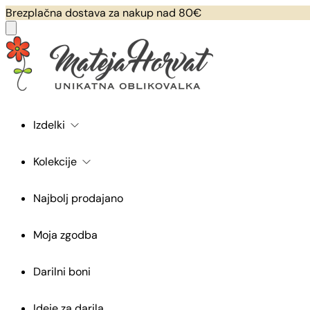
Brezplačna dostava za nakup nad 80€
Izdelki
Kolekcije
Najbolj prodajano
Moja zgodba
Darilni boni
Ideje za darila