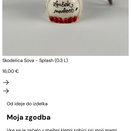
Skodelica Sova - Splash (0.3 L)
S
16,00
€
Od ideje do izdelka
Moja zgodba
Vse se je začelo v majhni kletni sobici pri moji mami.