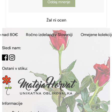
Oddaj mnenje
Žal ni ocen
Ročno izdelano v Sloveniji
Omejene kolekcije
Brezp
Sledi nam:
Ostani v stiku:
Informacije