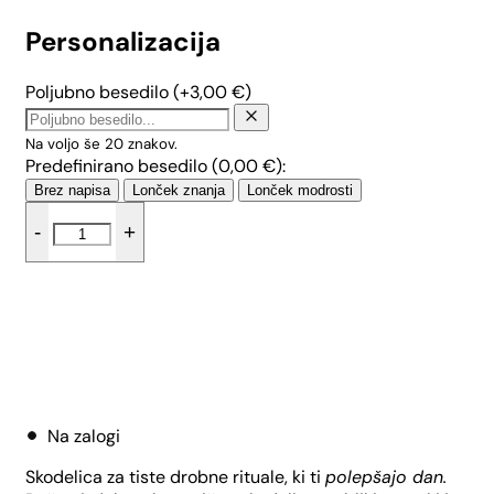
Personalizacija
Poljubno besedilo
(+
3,00
€
)
Na voljo še
20
znakov.
Predefinirano besedilo (
0,00
€
):
Brez napisa
Lonček znanja
Lonček modrosti
Skodelica
-
+
Sova
-
Mak
(0.3
L)
količina
Dodaj v košarico
Na zalogi
Skodelica za tiste drobne rituale, ki ti
polepšajo dan.