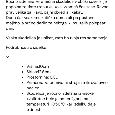
Ročno izdelana keramična skodelica v obliki sove, ki je
popolna za tiste trenutke, ko si vzameš čas zase. Ravno
prav velika za kavo, čajni obred ali kakav.
Doda čar vsakemu kotičku doma ali pa postane
majhno, a srčno darilo za nekoga, ki mu želiš polepšati
dan.
Vsaka skodelica je unikat, zato bo tvoja res samo tvoja.
Podrobnosti o izdelku
Višina:10cm
Širina:12.5cm
Prostornina: 0.3L
Primerna za pomivalni stroj in mikrovalovno
pečico
Skodelica je ročno izdelana iz visoke
kvalitetne bele gline ter žgana na
temperaturi 1050°C, kar izdelku daje
trdnost