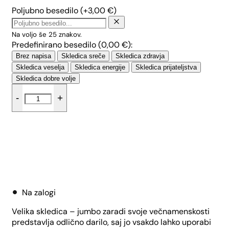
Poljubno besedilo
(+
3,00
€
)
Na voljo še
25
znakov.
Predefinirano besedilo (
0,00
€
):
Brez napisa
Skledica sreče
Skledica zdravja
Skledica veselja
Skledica energije
Skledica prijateljstva
Skledica dobre volje
Skledica
-
+
za
kosmiče
-
Srčki
količina
Dodaj v košarico
Na zalogi
Velika skledica – jumbo zaradi svoje večnamenskosti
predstavlja odlično darilo, saj jo vsakdo lahko uporabi