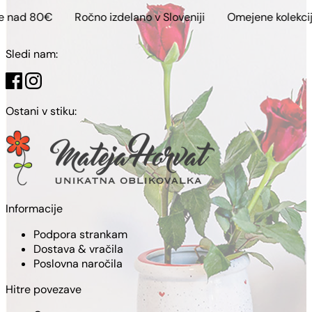
Ročno izdelano v Sloveniji
Omejene kolekcije
Brezp
Sledi nam:
Ostani v stiku:
Informacije
Podpora strankam
Dostava & vračila
Poslovna naročila
Hitre povezave