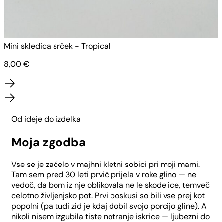
Mini skledica srček - Tropical
M
8,00
€
Od ideje do izdelka
Moja zgodba
Vse se je začelo v majhni kletni sobici pri moji mami.
Tam sem pred 30 leti prvič prijela v roke glino — ne
vedoč, da bom iz nje oblikovala ne le skodelice, temveč
celotno življenjsko pot. Prvi poskusi so bili vse prej kot
popolni (pa tudi zid je kdaj dobil svojo porcijo gline). A
nikoli nisem izgubila tiste notranje iskrice — ljubezni do