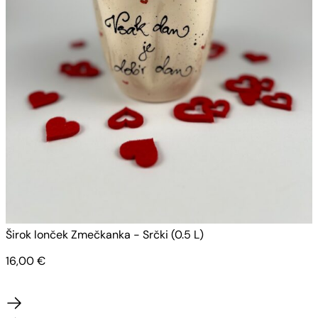
Širok lonček Zmečkanka - Srčki (0.5 L)
Š
16,00
€