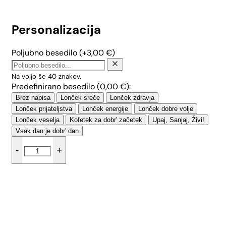
Personalizacija
Poljubno besedilo
(+
3,00
€
)
Na voljo še
40
znakov.
Predefinirano besedilo (
0,00
€
):
Brez napisa
Lonček sreče
Lonček zdravja
Lonček prijateljstva
Lonček energije
Lonček dobre volje
Lonček veselja
Kofetek za dobr' začetek
Upaj, Sanjaj, Živi!
Vsak dan je dobr' dan
Širok
-
+
lonček
Zmečkanka
–
Češnjev
cvet
(0.5
Dodaj v košarico
L)