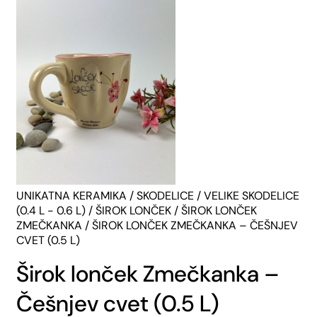
UNIKATNA KERAMIKA
/
SKODELICE
/
VELIKE SKODELICE
(0.4 L - 0.6 L)
/
ŠIROK LONČEK
/
ŠIROK LONČEK
ZMEČKANKA
/ ŠIROK LONČEK ZMEČKANKA – ČEŠNJEV
CVET (0.5 L)
Širok lonček Zmečkanka –
Češnjev cvet (0.5 L)