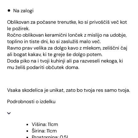
količina
Na zalogi
Oblikovan za počasne trenutke, ko si privoščiš več kot
le požirek.
Ročno oblikovan keramični lonček z mislijo na udobje,
toplino in tiste dni, ko si zaslužiš malo več.
Ravno prav velika za dolgo kavo z mlekom, zeliščni čaj
ali bogat kakav, ki te greje še dolgo potem.
Doda piko na i tvoji kuhinji ali pa razveseli nekoga, ki
mu želiš podariti občutek doma.
Vsaka skodelica je unikat, zato bo tvoja res samo tvoja.
Podrobnosti o izdelku
Višina: 11cm
Širina: 11cm
Prostornina: 0.5L