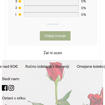
3
0%
2
0%
1
0%
Oddaj mnenje
Žal ni ocen
Ročno izdelano v Sloveniji
Omejene kolekcije
Brezp
Sledi nam:
Ostani v stiku: