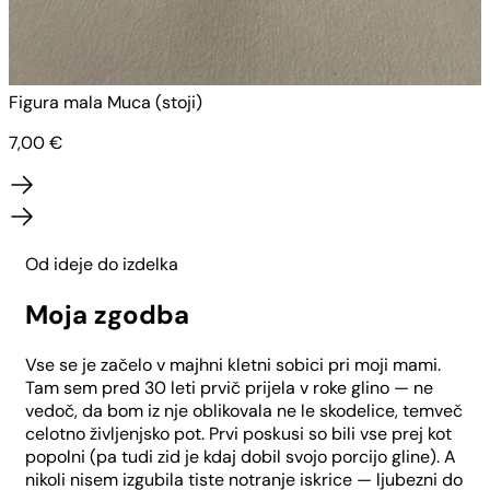
Figura mala Muca (stoji)
F
7,00
€
Od ideje do izdelka
Moja zgodba
Vse se je začelo v majhni kletni sobici pri moji mami.
Tam sem pred 30 leti prvič prijela v roke glino — ne
vedoč, da bom iz nje oblikovala ne le skodelice, temveč
celotno življenjsko pot. Prvi poskusi so bili vse prej kot
popolni (pa tudi zid je kdaj dobil svojo porcijo gline). A
nikoli nisem izgubila tiste notranje iskrice — ljubezni do