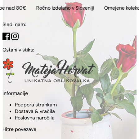
Ročno izdelano v Sloveniji
Omejene kolekcije
Brez
Sledi nam:
Ostani v stiku:
Informacije
Podpora strankam
Dostava & vračila
Poslovna naročila
Hitre povezave