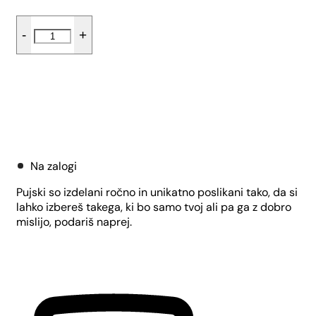
Figura
-
+
mali
Pujsek
-
Rdeče-
zelen
količina
Dodaj v košarico
Na zalogi
Pujski so izdelani ročno in unikatno poslikani tako, da si
lahko izbereš takega, ki bo samo tvoj ali pa ga z dobro
mislijo, podariš naprej.