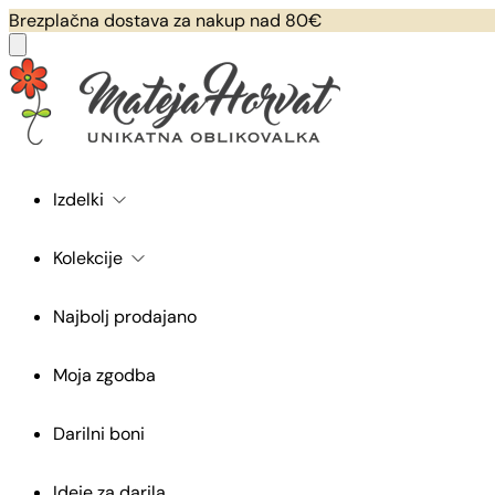
Brezplačna dostava za nakup nad 80€
Izdelki
Kolekcije
Najbolj prodajano
Moja zgodba
Darilni boni
Ideje za darila