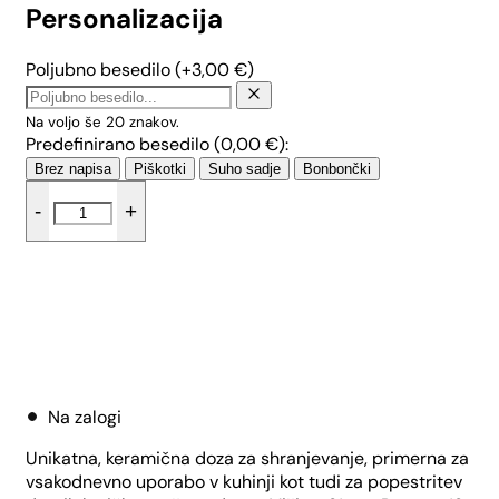
Personalizacija
Poljubno besedilo
(+
3,00
€
)
Na voljo še
20
znakov.
Predefinirano besedilo (
0,00
€
):
Brez napisa
Piškotki
Suho sadje
Bonbončki
Plesoča
-
+
velika
doza
-
Tropical
količina
Dodaj v košarico
Na zalogi
Unikatna, keramična doza za shranjevanje, primerna za
vsakodnevno uporabo v kuhinji kot tudi za popestritev