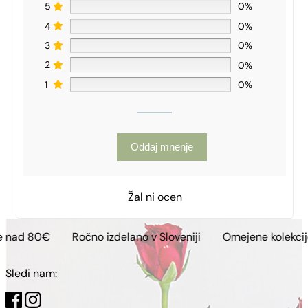
5
0%
4
0%
3
0%
2
0%
1
0%
Oddaj mnenje
Žal ni ocen
Ročno izdelano v Sloveniji
Omejene kolekcije
Brezpl
Sledi nam: