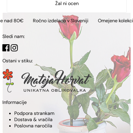
Žal ni ocen
Ročno izdelano v Sloveniji
Omejene kolekcije
Brezp
Sledi nam:
Ostani v stiku:
Informacije
Podpora strankam
Dostava & vračila
Poslovna naročila