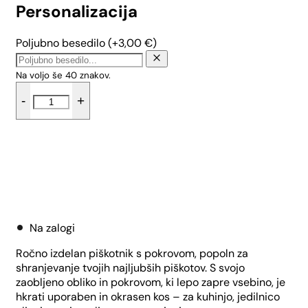
Personalizacija
Poljubno besedilo
(+
3,00
€
)
Na voljo še
40
znakov.
Mini
-
+
piškotnik
Zmečkanka
-
Sivka
količina
Dodaj v košarico
Na zalogi
Ročno izdelan piškotnik s pokrovom, popoln za
shranjevanje tvojih najljubših piškotov. S svojo
zaobljeno obliko in pokrovom, ki lepo zapre vsebino, je
hkrati uporaben in okrasen kos – za kuhinjo, jedilnico