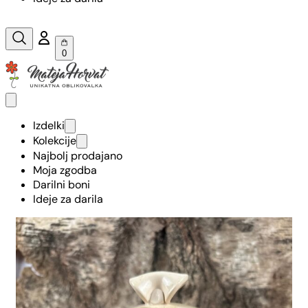
0
Izdelki
Kolekcije
Najbolj prodajano
Moja zgodba
Darilni boni
Ideje za darila