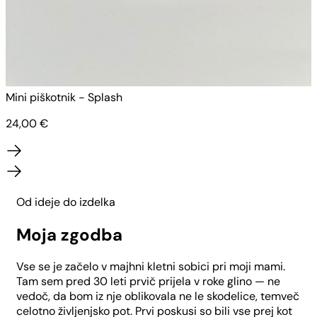
Mini piškotnik - Splash
M
24,00
€
Od ideje do izdelka
Moja zgodba
Vse se je začelo v majhni kletni sobici pri moji mami.
Tam sem pred 30 leti prvič prijela v roke glino — ne
vedoč, da bom iz nje oblikovala ne le skodelice, temveč
celotno življenjsko pot. Prvi poskusi so bili vse prej kot