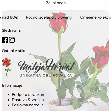
Žal ni ocen
Ročno izdelano v Sloveniji
Omejene kolekcije
Brezp
Sledi nam:
Ostani v stiku:
Informacije
Podpora strankam
Dostava & vračila
Poslovna naročila