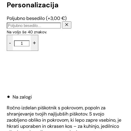
Personalizacija
Poljubno besedilo
(+
3,00
€
)
Na voljo še
40
znakov.
Mini
-
+
piškotnik
Zmečkanka
-
Srčki
količina
Dodaj v košarico
Na zalogi
Ročno izdelan piškotnik s pokrovom, popoln za
shranjevanje tvojih najljubših piškotov. S svojo
zaobljeno obliko in pokrovom, ki lepo zapre vsebino, je
hkrati uporaben in okrasen kos – za kuhinjo, jedilnico