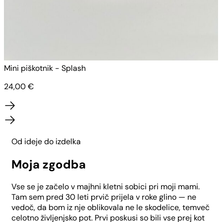
Mini piškotnik - Splash
M
24,00
€
Od ideje do izdelka
Moja zgodba
Vse se je začelo v majhni kletni sobici pri moji mami.
Tam sem pred 30 leti prvič prijela v roke glino — ne
vedoč, da bom iz nje oblikovala ne le skodelice, temveč
celotno življenjsko pot. Prvi poskusi so bili vse prej kot