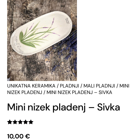
UNIKATNA KERAMIKA
/
PLADNJI
/
MALI PLADNJI
/
MINI
NIZEK PLADENJ
/ MINI NIZEK PLADENJ – SIVKA
Mini nizek pladenj – Sivka
Ocenjeno z
1
5.00
od 5
10,00
€