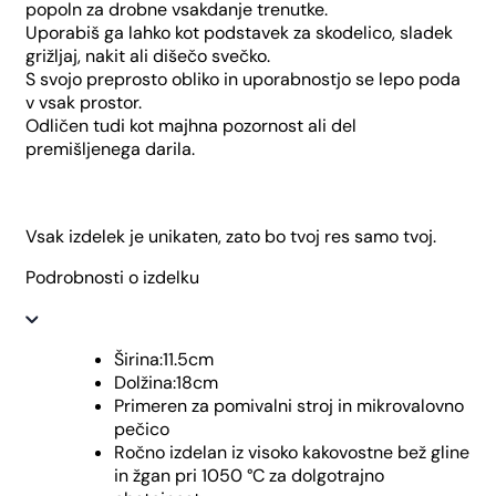
popoln za drobne vsakdanje trenutke.
Uporabiš ga lahko kot podstavek za skodelico, sladek
grižljaj, nakit ali dišečo svečko.
S svojo preprosto obliko in uporabnostjo se lepo poda
v vsak prostor.
Odličen tudi kot majhna pozornost ali del
premišljenega darila.
Vsak izdelek je unikaten, zato bo tvoj res samo tvoj.
Podrobnosti o izdelku
Širina:11.5cm
Dolžina:18cm
Primeren za pomivalni stroj in mikrovalovno
pečico
Ročno izdelan iz visoko kakovostne bež gline
in žgan pri 1050 °C za dolgotrajno