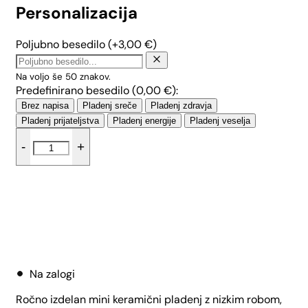
Personalizacija
Poljubno besedilo
(+
3,00
€
)
Na voljo še
50
znakov.
Predefinirano besedilo (
0,00
€
):
Brez napisa
Pladenj sreče
Pladenj zdravja
Pladenj prijateljstva
Pladenj energije
Pladenj veselja
Mini
-
+
nizek
pladenj
-
Sivka
količina
Dodaj v košarico
Na zalogi
Ročno izdelan mini keramični pladenj z nizkim robom,