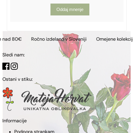
Oddaj mnenje
Ročno izdelano v Sloveniji
Omejene kolekcije
Brezpl
Sledi nam:
Ostani v stiku:
Informacije
Podpora strankam