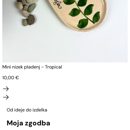
Mini nizek pladenj - Tropical
M
10,00
€
Od ideje do izdelka
Moja zgodba