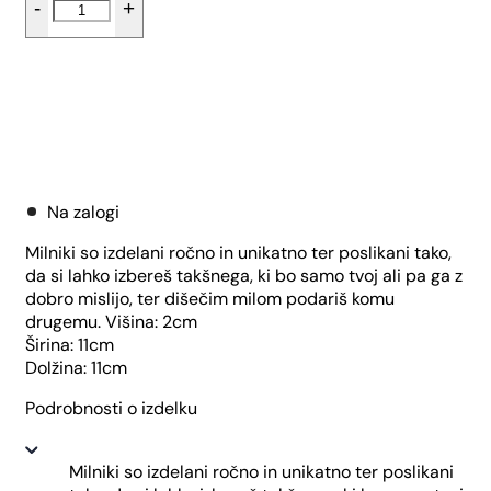
-
+
kvadratni
-
Male
pike
količina
Dodaj v košarico
Na zalogi
Milniki so izdelani ročno in unikatno ter poslikani tako,
da si lahko izbereš takšnega, ki bo samo tvoj ali pa ga z
dobro mislijo, ter dišečim milom podariš komu
drugemu. Višina: 2cm
Širina: 11cm
Dolžina: 11cm
Podrobnosti o izdelku
Milniki so izdelani ročno in unikatno ter poslikani