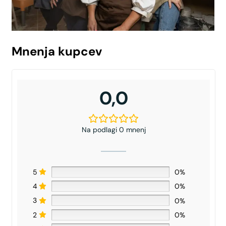
Mnenja kupcev
0,0
Na podlagi 0 mnenj
5
0%
4
0%
3
0%
2
0%