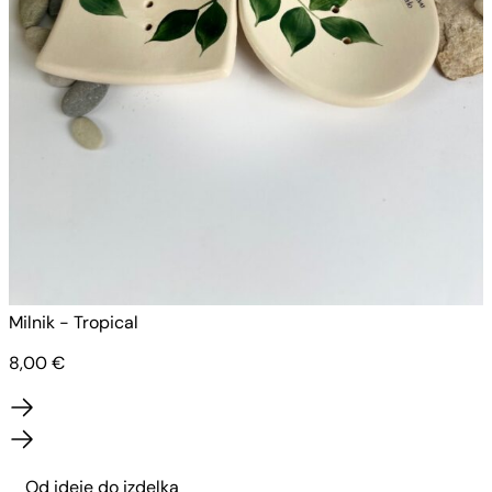
Milnik - Tropical
M
8,00
€
Od ideje do izdelka