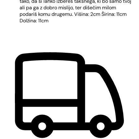
tako, da si lahko izbereš takšnega, ki bo samo tvoj
ali pa ga z dobro mislijo, ter dišečim milom
podariš komu drugemu. Višina: 2cm Širina: 11cm
Dolžina: 11cm