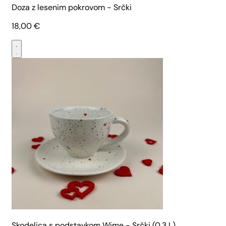
Doza z lesenim pokrovom - Srčki
18,00
€
Skodelica s podstavkom Wime - Srčki (0,3 L)