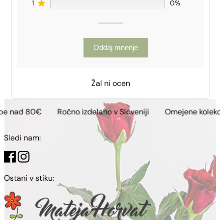
1
0%
Oddaj mnenje
Žal ni ocen
Ročno izdelano v Sloveniji
Omejene kolekcije
Brezp
Sledi nam:
Ostani v stiku: