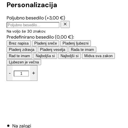
Personalizacija
Poljubno besedilo
(+
3,00
€
)
Na voljo še
30
znakov.
Predefinirano besedilo (
0,00
€
):
Brez napisa
Pladenj sreče
Pladenj ljubezni
Pladenj zdravja
Pladenj veselja
Rada te imam
Rad te imam
Najboljša si
Najboljši si
Midva sva zakon
Ljubezen je večna
Mini
-
+
pladenj
srček
-
Tropical
količina
Dodaj v košarico
Na zalogi