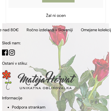
Žal ni ocen
Ročno izdelano v Sloveniji
Omejene kolekcije
Brezp
Sledi nam:
Ostani v stiku:
Informacije
Podpora strankam