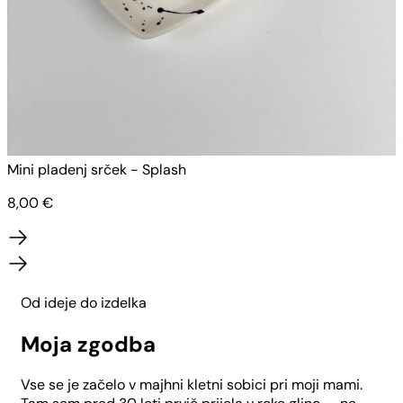
Mini pladenj srček - Splash
M
8,00
€
Od ideje do izdelka
Moja zgodba
Vse se je začelo v majhni kletni sobici pri moji mami.