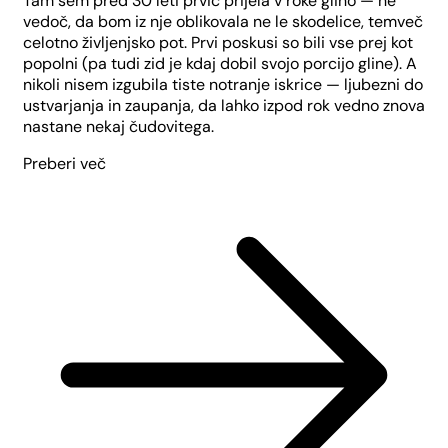
Tam sem pred 30 leti prvič prijela v roke glino — ne
vedoč, da bom iz nje oblikovala ne le skodelice, temveč
celotno življenjsko pot. Prvi poskusi so bili vse prej kot
popolni (pa tudi zid je kdaj dobil svojo porcijo gline). A
nikoli nisem izgubila tiste notranje iskrice — ljubezni do
ustvarjanja in zaupanja, da lahko izpod rok vedno znova
nastane nekaj čudovitega.
Preberi več