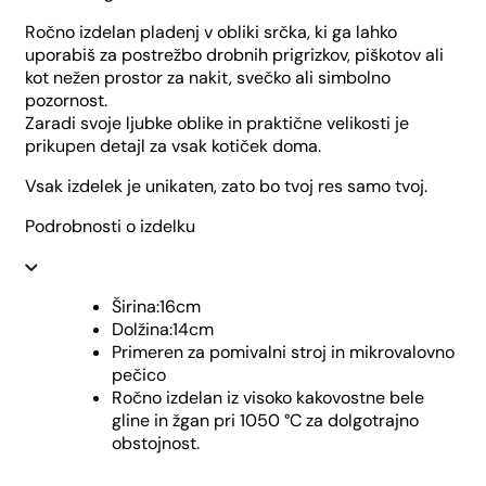
Ročno izdelan pladenj v obliki srčka, ki ga lahko
uporabiš za postrežbo drobnih prigrizkov, piškotov ali
kot nežen prostor za nakit, svečko ali simbolno
pozornost.
Zaradi svoje ljubke oblike in praktične velikosti je
prikupen detajl za vsak kotiček doma.
Vsak izdelek je unikaten, zato bo tvoj res samo tvoj.
Podrobnosti o izdelku
Širina:16cm
Dolžina:14cm
Primeren za pomivalni stroj in mikrovalovno
pečico
Ročno izdelan iz visoko kakovostne bele
gline in žgan pri 1050 °C za dolgotrajno
obstojnost.