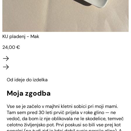
KU pladenj - Mak
K
24,00
€
Od ideje do izdelka
Moja zgodba
Vse se je začelo v majhni kletni sobici pri moji mami.
Tam sem pred 30 leti prvič prijela v roke glino — ne
vedoč, da bom iz nje oblikovala ne le skodelice, temveč
celotno življenjsko pot. Prvi poskusi so bili vse prej kot
popolni (pa tudi zid je kdaj dobil svojo porcijo gline). A