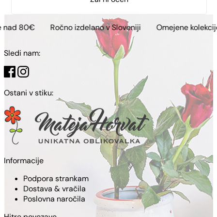
Ročno izdelano v Sloveniji
Omejene kolekcije
Brezpla
Sledi nam:
Ostani v stiku:
Informacije
Podpora strankam
Dostava & vračila
Poslovna naročila
Hitre povezave