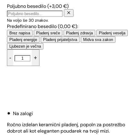
Poljubno besedilo
(+
3,00
€
)
Na voljo še
30
znakov.
Predefinirano besedilo (
0,00
€
):
Brez napisa
Pladenj sreče
Pladenj zdravja
Pladenj veselja
Pladenj energije
Pladenj prijateljstva
Midva sva zakon
Ljubezen je večna
KU
-
+
pladenj
-
Male
pike
količina
Dodaj v košarico
Na zalogi
Ročno izdelan keramični pladenj, popoln za postrežbo
dobrot ali kot eleganten poudarek na tvoji mizi.