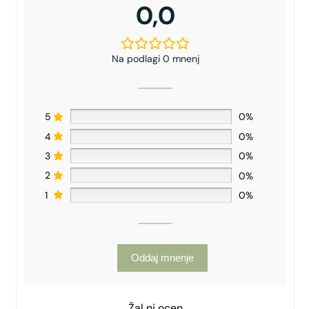
0,0
Na podlagi 0 mnenj
5
0%
4
0%
3
0%
2
0%
1
0%
Oddaj mnenje
Žal ni ocen