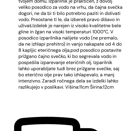
tvojem domu. Izparilnik je praktičen, z dovolj
veliko posodico za vodo na vrhu, da čajna svečka
dogori, ne da bi ti bilo potrebno paziti in dolivati
vodo. Preostane ti le, da izbereš pravo dišavo in
uživaš.Izdelek je narejen iz visoko kvalitetne bele
gline in žgan na visoki temperaturi 1000°C. V
posodico izparilnika nalijete vodo (ne premalo,
da ne izhlapi prehitro) in vanjo nakapate od 4 do
8 kapljic eteričnega olja,pod posodico postavite
prižgano čajno svečko, ki bo segrevala vodo in
pospešila izparevanje eteričnih olj. Izparilnik
lahko uporabljate tudi brez prižgane svečke, saj
bo eterično olje prav tako izhlapevalo, a manj
intenzivno. Zaradi ročnega dela se izdelki lahko
razlikujejo v poslikavi. Višina:11cm Širina:12cm