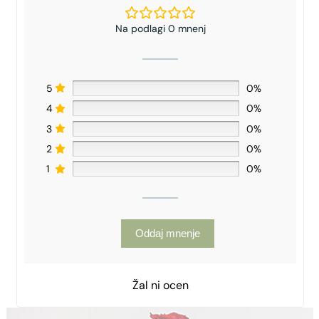
Na podlagi 0 mnenj
5
0%
4
0%
3
0%
2
0%
1
0%
Oddaj mnenje
Žal ni ocen