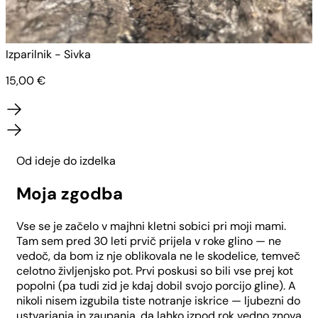
Izparilnik - Sivka
I
15,00
€
Od ideje do izdelka
Moja zgodba
Vse se je začelo v majhni kletni sobici pri moji mami.
Tam sem pred 30 leti prvič prijela v roke glino — ne
vedoč, da bom iz nje oblikovala ne le skodelice, temveč
celotno življenjsko pot. Prvi poskusi so bili vse prej kot
popolni (pa tudi zid je kdaj dobil svojo porcijo gline). A
nikoli nisem izgubila tiste notranje iskrice — ljubezni do
ustvarjanja in zaupanja, da lahko izpod rok vedno znova