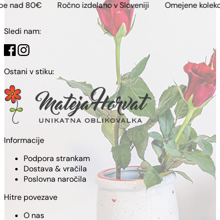
Ročno izdelano v Sloveniji
Omejene kolekcije
Brezp
Sledi nam:
Ostani v stiku:
Informacije
Podpora strankam
Dostava & vračila
Poslovna naročila
Hitre povezave
O nas