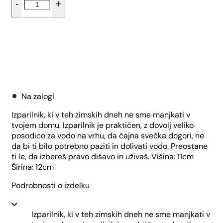
-
+
-
Mak
količina
Dodaj v košarico
Na zalogi
Izparilnik, ki v teh zimskih dneh ne sme manjkati v
tvojem domu. Izparilnik je praktičen, z dovolj veliko
posodico za vodo na vrhu, da čajna svečka dogori, ne
da bi ti bilo potrebno paziti in dolivati vodo. Preostane
ti le, da izbereš pravo dišavo in uživaš. Višina: 11cm
Širina: 12cm
Podrobnosti o izdelku
Izparilnik, ki v teh zimskih dneh ne sme manjkati v