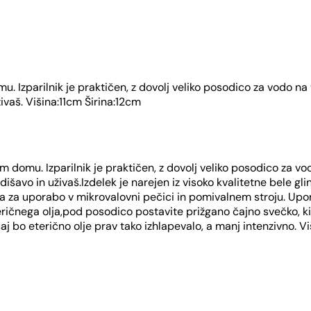
u. Izparilnik je praktičen, z dovolj veliko posodico za vodo na 
živaš. Višina:11cm Širina:12cm
em domu. Izparilnik je praktičen, z dovolj veliko posodico za vo
o dišavo in uživaš.Izdelek je narejen iz visoko kvalitetne bele g
 za uporabo v mikrovalovni pečici in pomivalnem stroju. Upora
teričnega olja,pod posodico postavite prižgano čajno svečko, ki
saj bo eterično olje prav tako izhlapevalo, a manj intenzivno. V