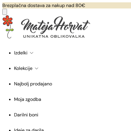
Brezplačna dostava za nakup nad 80€
Izdelki
Kolekcije
Najbolj prodajano
Moja zgodba
Darilni boni
Ideje za darila