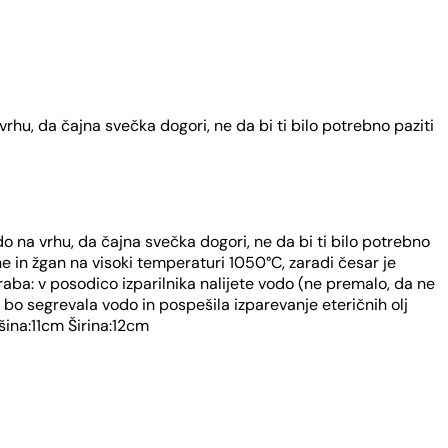
vrhu, da čajna svečka dogori, ne da bi ti bilo potrebno paziti
do na vrhu, da čajna svečka dogori, ne da bi ti bilo potrebno
line in žgan na visoki temperaturi 1050°C, zaradi česar je
ba: v posodico izparilnika nalijete vodo (ne premalo, da ne
 bo segrevala vodo in pospešila izparevanje eteričnih olj
išina:11cm Širina:12cm