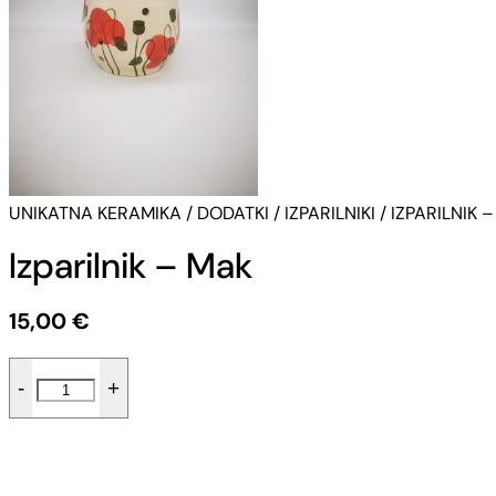
UNIKATNA KERAMIKA
/
DODATKI
/
IZPARILNIKI
/ IZPARILNIK 
Izparilnik – Mak
15,00
€
Izparilnik
-
+
-
Mak
količina