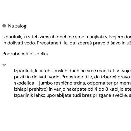
Dodaj v košarico
Na zalogi
Izparilnik, ki v teh zimskih dneh ne sme manjkati v tvojem dom
in dolivati vodo. Preostane ti le, da izbereš pravo dišavo in u
Podrobnosti o izdelku
Izparilnik, ki v teh zimskih dneh ne sme manjkati v tvoj
paziti in dolivati vodo. Preostane ti le, da izbereš prav
skodelica - jumbo resnično trdna, odporna ter primerna
izhlapi prehitro) in vanjo nakapate od 4 do 8 kapljic e
Izparilnik lahko uporabljate tudi brez prižgane svečke, 