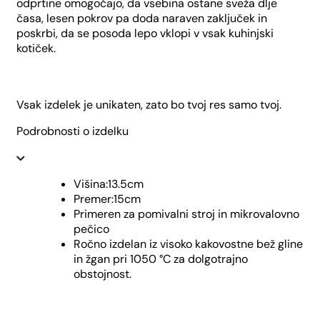
odprtine omogočajo, da vsebina ostane sveža dlje
časa, lesen pokrov pa doda naraven zaključek in
poskrbi, da se posoda lepo vklopi v vsak kuhinjski
kotiček.
Vsak izdelek je unikaten, zato bo tvoj res samo tvoj.
Podrobnosti o izdelku
Višina:13.5cm
Premer:15cm
Primeren za pomivalni stroj in mikrovalovno
pečico
Ročno izdelan iz visoko kakovostne bež gline
in žgan pri 1050 °C za dolgotrajno
obstojnost.