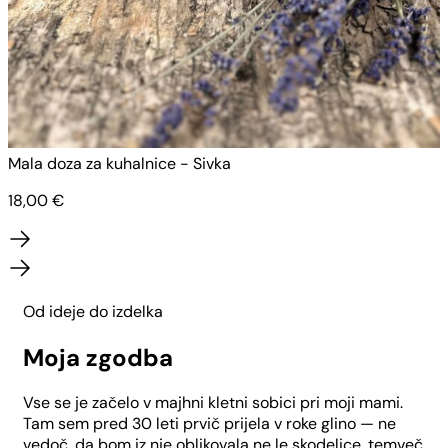
Mala doza za kuhalnice - Sivka
M
18,00
€
Od ideje do izdelka
Moja zgodba
Vse se je začelo v majhni kletni sobici pri moji mami.
Tam sem pred 30 leti prvič prijela v roke glino — ne
vedoč, da bom iz nje oblikovala ne le skodelice, temveč