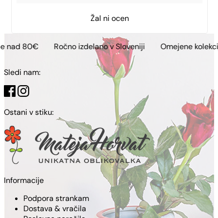
Žal ni ocen
Ročno izdelano v Sloveniji
Omejene kolekcije
Brezp
Sledi nam:
Ostani v stiku:
Informacije
Podpora strankam
Dostava & vračila