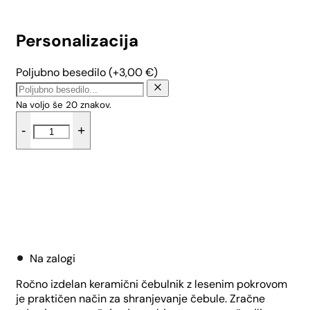
Personalizacija
Poljubno besedilo
(+
3,00
€
)
Na voljo še
20
znakov.
Doza
-
+
za
čebulo
z
bambusovim
pokrovom
-
Dodaj v košarico
Tropical
količina
Na zalogi
Ročno izdelan keramični čebulnik z lesenim pokrovom
je praktičen način za shranjevanje čebule. Zračne