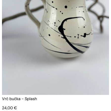
Vrč bučka - Splash
V
24,00
€