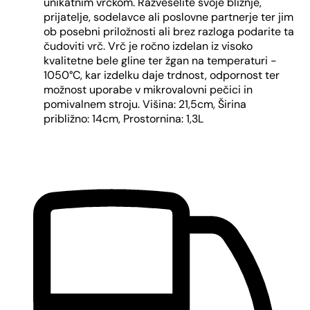
unikatnim vrčkom. Razveselite svoje bližnje,
prijatelje, sodelavce ali poslovne partnerje ter jim
ob posebni priložnosti ali brez razloga podarite ta
čudoviti vrč. Vrč je ročno izdelan iz visoko
kvalitetne bele gline ter žgan na temperaturi -
1050°C, kar izdelku daje trdnost, odpornost ter
možnost uporabe v mikrovalovni pečici in
pomivalnem stroju. Višina: 21,5cm, Širina
približno: 14cm, Prostornina: 1,3L