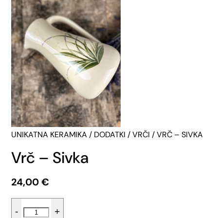
UNIKATNA KERAMIKA
/
DODATKI
/
VRČI
/ VRČ – SIVKA
Vrč – Sivka
24,00
€
Vrč
-
+
-