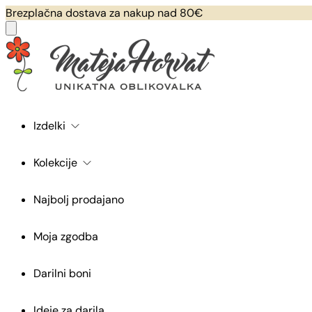
Brezplačna dostava za nakup nad 80€
Izdelki
Kolekcije
Najbolj prodajano
Moja zgodba
Darilni boni
Ideje za darila