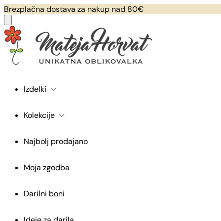
Brezplačna dostava za nakup nad 80€
Izdelki
Kolekcije
Najbolj prodajano
Moja zgodba
Darilni boni
Ideje za darila