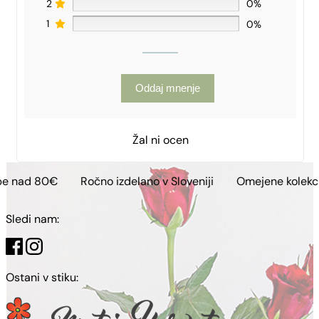
2
0%
1
0%
Oddaj mnenje
Žal ni ocen
Ročno izdelano v Sloveniji
Omejene kolekcije
Brezp
Sledi nam:
Ostani v stiku: