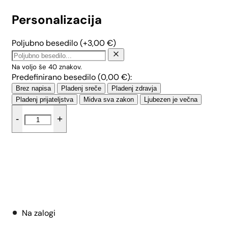
Personalizacija
Poljubno besedilo
(+
3,00
€
)
Na voljo še
40
znakov.
Predefinirano besedilo (
0,00
€
):
Brez napisa
Pladenj sreče
Pladenj zdravja
Pladenj prijateljstva
Midva sva zakon
Ljubezen je večna
Velik
-
+
valovit
ovalen
pladenj
-
Mak
količina
Dodaj v košarico
Na zalogi