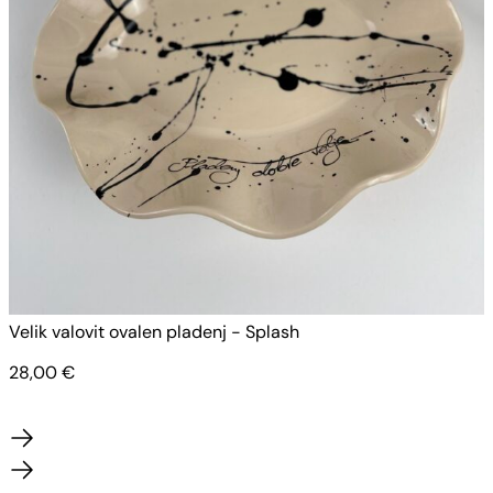
Velik valovit ovalen pladenj - Splash
V
28,00
€