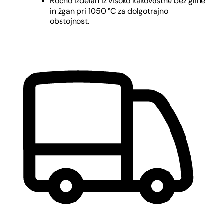
Ročno izdelan iz visoko kakovostne bež gline
in žgan pri 1050 °C za dolgotrajno
obstojnost.