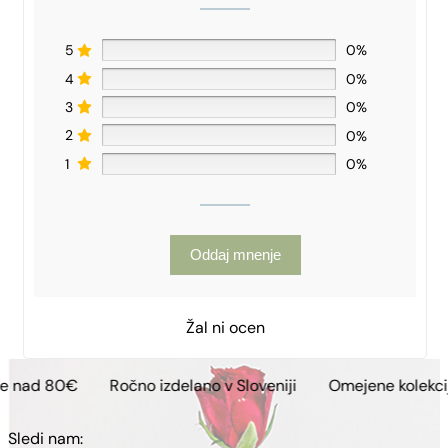
5
0%
4
0%
3
0%
2
0%
1
0%
Oddaj mnenje
Žal ni ocen
Ročno izdelano v Sloveniji
Omejene kolekcije
Brez
Sledi nam: