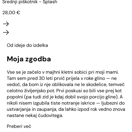
Srednji piškotnik - Splash
N
28,00
€
Od ideje do izdelka
Moja zgodba
Vse se je začelo v majhni kletni sobici pri moji mami.
Tam sem pred 30 leti prvič prijela v roke glino — ne
vedoč, da bom iz nje oblikovala ne le skodelice, temveč
celotno življenjsko pot. Prvi poskusi so bili vse prej kot
popolni (pa tudi zid je kdaj dobil svojo porcijo gline). A
nikoli nisem izgubila tiste notranje iskrice — ljubezni do
ustvarjanja in zaupanja, da lahko izpod rok vedno znova
nastane nekaj čudovitega.
Preberi več