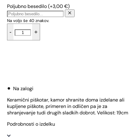
Poljubno besedilo
(+
3,00
€
)
Na voljo še
40
znakov.
Velik
-
+
okrogli
piškotnik
-
Mak
količina
Dodaj v košarico
Na zalogi
Keramični piškotar, kamor shranite doma izdelane ali
kupljene piškote, primeren in odličen pa je za
shranjevanje tudi drugih sladkih dobrot. Velikost: 19cm
Podrobnosti o izdelku